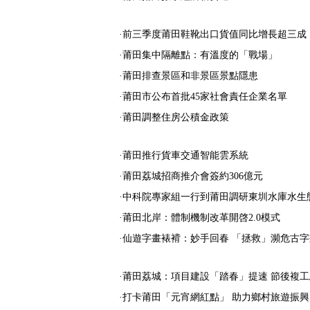
·前三季度莆田鞋靴出口貨值同比增長超三成
·莆田集中隔離點：有溫度的「戰場」
·莆田排查景區和非景區景點隱患
·莆田市公布首批45家社會責任企業名單
·莆田調整住房公積金政策
·莆田推行貨車交通智能雲系統
·莆田荔城招商推介會簽約306億元
·中科院專家組一行到莆田調研東圳水庫水生
·莆田北岸：體制機制改革開啓2.0模式
·仙遊字畫裱褙：妙手回春 「拯救」瀕危古字
·莆田荔城：項目建設「踏春」提速 節後複
·打卡莆田「元宵網紅點」 助力鄉村旅遊振興