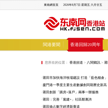
東南網首頁
2026年8月7日 星期五 六月廿五
閩港要聞
香港回歸20周年
您所在的位置：
香港頻道
>
八閩鄉訊
>
莆
·莆田市加快海洋牧場建設 打造「藍色糧倉」
·廈門港一季度主要生産數據創同期曆史新高
·莆田創新「購房+落戶」兩事一辦服務
·莆田：完善「黨建+」社區鄰裏誇
·莆田搶占數字經濟新賽道