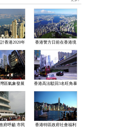
計香港2020年
香港警方日前在香港境
于-4%至-7%
內查獲近300公斤疑似冰
毒
灣區氣象發展
香港高法駁回3名旺角暴
提升3地氣象服
亂參與者提出的刑期上
務
訴
政府呼籲:市民
香港特區政府社會福利