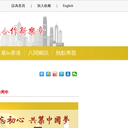
設為首頁
|
加入收藏
|
English
最In香港
八閩鄉訊
熱點專題
0周年