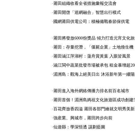
·莆田組織收看全省措施彙報交流會
·莆田開啓「巡網融合」智慧出行模式
·國網莆田供電公司：積極備戰春節保供電
·莆田將發放6000份獎品 傾力打造元宵文化
·莆田：存量挖潛，「僵屍企業」土地煥生機
·莆田涵江萍湖村：蕩舟賞黃葉 入眼皆風景
·涵江閩中蔬菜批發市場被承包 租金暴增超20
·湄洲島：觀海上絕美日出 沐浴新年第一縷陽
·莆田進入海外網絡傳播力排名前百名城市
·莆田首個！湄洲島媽祖文化旅遊區成功創建
·百花齊放香四溢 莆田各部門繪就文明秀美
·強産業、興城市，莆田跨步向前
·仙遊縣：學深悟透 謀劃藍圖