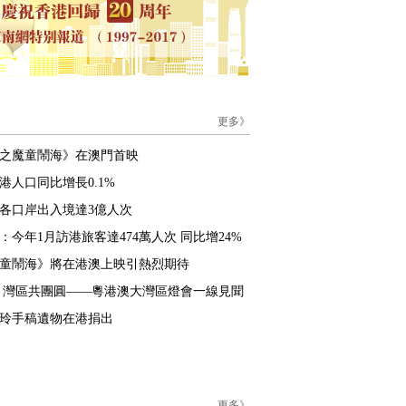
更多》
之魔童鬧海》在澳門首映
香港人口同比增長0.1%
4年各口岸出入境達3億人次
：今年1月訪港旅客達474萬人次 同比增24%
童鬧海》將在港澳上映引熱烈期待
 灣區共團圓——粵港澳大灣區燈會一線見聞
玲手稿遺物在港捐出
更多》