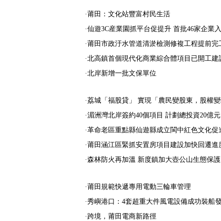
·莆田：文化站豐富村民生活
·仙遊3C産業園抓平台促提升 首批46家企業
·莆田市政汙水管道清淤檢測修複工程提前完
·北高鎮首個現代化商業綜合體項目已開工建
·北岸新增一批文保單位
·荔城「福股貸」 實現「農民變股東，股權
·湄洲灣北岸簽約40個項目 計劃總投資20億元
·革命老區重點縣仙遊縣成立閩中紅色文化促
·莆田涵江區緊抓安置房項目建設加快回遷進
·森林防火再加溫 新度鎮加大壺公山生態保
·莆田規範快遞專用電動三輪車管理
·秀嶼港口：4套超重大件風電設備成功裝船
·跨境，莆田電商新路徑