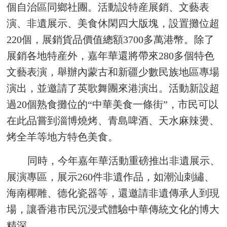
個自治區同鄉社團。活動設特産展銷、文藝表
演、非遺展示、美食休閑四大版塊，設置攤位超
220個，展銷貨品價值總額3700多萬港幣。除了
展銷各地特産外，嘉年華還將帶來280多個特色
文藝表演，舉辦內蒙古和新疆少數民族地區專場
演出，並邀請了英歌舞團來港演出。活動新設超
過20個熟食攤位的“中華美食一條街”，市民可以
在此品嘗到淄博燒烤、青島啤酒、天水麻辣燙、
烤全羊等地方特色美食。
同時，今年嘉年華活動重磅推出非遺展示、
展演專區，展示260件非遺作品，如潮汕刺繡、
海南椰雕、德化瓷器等，還邀請非遺傳承人到現
場，讓香港市民沉浸式體驗中華傳統文化的博大
精深。