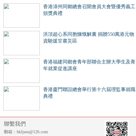
香港漳州同鄉總會召開會員大會暨優秀義工
頒獎典禮
洪頂超心系同胞慷慨解囊 捐贈550萬港元物
資馳援甘肅災區
香港福建同鄉會青年部聯合主辦大學生及青
年就業促進講座
香港廈門聯誼總會舉行第十六屆理監事就職
典禮
聯繫我們
郵箱：hkfjsen@126.com